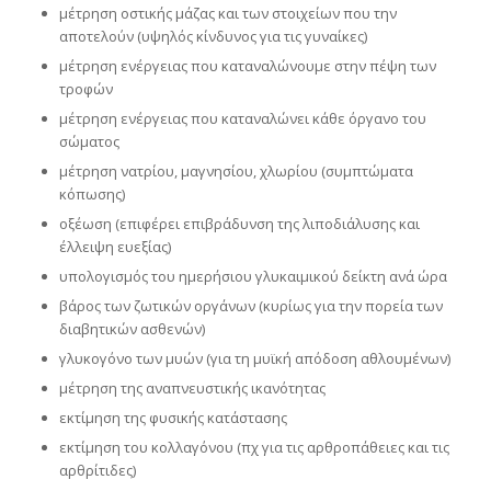
μέτρηση οστικής μάζας και των στοιχείων που την
αποτελούν (υψηλός κίνδυνος για τις γυναίκες)
μέτρηση ενέργειας που καταναλώνουμε στην πέψη των
τροφών
μέτρηση ενέργειας που καταναλώνει κάθε όργανο του
σώματος
μέτρηση νατρίου, μαγνησίου, χλωρίου (συμπτώματα
κόπωσης)
οξέωση (επιφέρει επιβράδυνση της λιποδιάλυσης και
έλλειψη ευεξίας)
υπολογισμός του ημερήσιου γλυκαιμικού δείκτη ανά ώρα
βάρος των ζωτικών οργάνων (κυρίως για την πορεία των
διαβητικών ασθενών)
γλυκογόνο των μυών (για τη μυϊκή απόδοση αθλουμένων)
μέτρηση της αναπνευστικής ικανότητας
εκτίμηση της φυσικής κατάστασης
εκτίμηση του κολλαγόνου (πχ για τις αρθροπάθειες και τις
αρθρίτιδες)