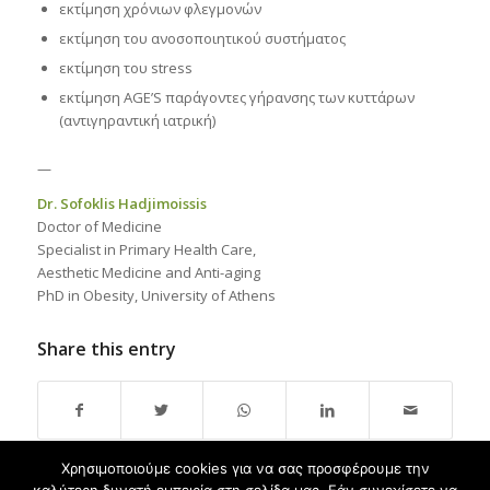
εκτίμηση χρόνιων φλεγμονών
εκτίμηση του ανοσοποιητικού συστήματος
εκτίμηση του stress
εκτίμηση AGE’S παράγοντες γήρανσης των κυττάρων
(αντιγηραντική ιατρική)
—
Dr. S
ofoklis Hadjimoissis
Doctor of Medicine
Specialist in Primary Health Care,
Aesthetic Medicine and Anti-aging
PhD in Obesity, University of Athens
Share this entry
Χρησιμοποιούμε cookies για να σας προσφέρουμε την