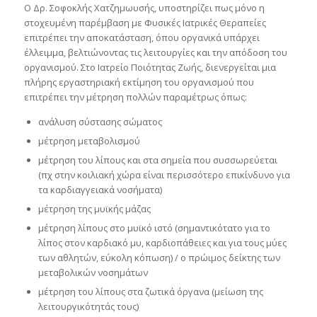
Ο Δρ. Σοφοκλής Χατζημωυσής, υποστηρίζει πως μόνο η
στοχευμένη παρέμβαση με Φυσικές Ιατρικές Θεραπείες
επιτρέπει την αποκατάσταση, όπου οργανικά υπάρχει
έλλειμμα, βελτιώνοντας τις λειτουργίες και την απόδοση του
οργανισμού. Στο Ιατρείο Ποιότητας Ζωής, διενεργείται μια
πλήρης εργαστηριακή εκτίμηση του οργανισμού που
επιτρέπει την μέτρηση πολλών παραμέτρως όπως:
ανάλυση σύστασης σώματος
μέτρηση μεταβολισμού
μέτρηση του λίπους και στα σημεία που συσσωρεύεται
(πχ στην κοιλιακή χώρα είναι περισσότερο επικίνδυνο για
τα καρδιαγγειακά νοσήματα)
μέτρηση της μυϊκής μάζας
μέτρηση λίπους στο μυϊκό ιστό (σημαντικότατο για το
λίπος στον καρδιακό μυ, καρδιοπάθειες και για τους μύες
των αθλητών, εύκολη κόπωση) / ο πρώιμος δείκτης των
μεταβολικών νοσημάτων
μέτρηση του λίπους στα ζωτικά όργανα (μείωση της
λειτουργικότητάς τους)