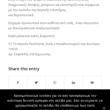
διαχρονικής άποψης, μπορούν να υποστηρίζονται σύμφωνα
με την πρόοδο της Ιατρικής επιστήμης,
και θεραπευτικά.
Εύχομαι προσωπικά στον καθένα από εσάς, έναν Αύγουστο
με ξεκούραση και αναζωογόνηση!
Καλό μήνα και καλές διακοπές!
Υ.Γ Το Ιατρείο Ποιότητας Ζωής επαναλειτουργεί την Δευτέρα
1/9/25.
Δρ. Σοφοκλής Χατζημωυσης.
Share this entry
Χρησιμοποιούμε cookies για να σας προσφέρουμε την
καλύτερη δυνατή εμπειρία στη σελίδα μας. Εάν συνεχίσετε να
χρησιμοποιείτε τη σελίδα, θα υποθέσουμε πως είστε