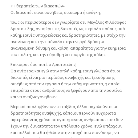
«Η θεραπεία των διακοπών».
Οι διακοπές είναι συνήθεια, δικαίωμα ή ανάγκη;
Ίσως οι περισσότεροι δεν γνωρίζετε οτι Μεγάλος Φιλόσοφος
Αριστοτελης, αναφέρει τις διακοπές ως περίοδο παύσης από
καθημερινές υποχρεώσεις και δραστηριότητες, με στόχο την
ανανέωση και την επάνοδο στην ενεργό δράση με
ανανεωμένη δύναμη και κρίση, απαραίτητα για την ευημερια
του πολίτη, και την εύρυθμη λειτουργία της πόλης.
Επίκαιρος όσο ποτέ ο Αριστοτελης!
Θα ανέφερα και εγώ στην απλή καθημερινή γλώσσα ότι οι
διακοπές είναι μια περίοδος αναψυχής και ξεκούρασης
συνήθως από την εργασία ή την καθημερινότητα, η οποία
επιτρέπει στους ανθρώπους να ξεφύγουν από την ρουτίνα
και να αναζωογονηθούν.
Μερικοί απολαμβάνουν τα ταξίδια, άλλοι ασχολούνται με
δραστηριότητες αναψυχής, κάποιοι περνούν ευχαριστα
αφιερώνοντας χρόνο σε αγαπημένους ανθρώπους που δεν
έχουν την δυνατότητα τον υπόλοιπο χρόνο, ενώ υπάρχουν
και πολλοί που θα ήθελαν στην εποχή που διανύουμε, να