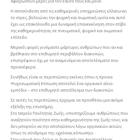
αφιερώσουν μέρες για τον εαυτό τους και μόνο.
Η αποσύνδεση από τις καθημερινές υποχρεώσεις ελλατωνει
το στρες, βελτιώνει την ψυχική και σωματική υγεία και αυτό
έχει ως επακόλουθο μια δυναμική επανεκκίνηση στον στίβο
της καθημερινότητας σε πνευματικό, ψυχικό και σωματικό
επίπεδο.
Μερικές φορές γινόμαστε μάρτυρες ανθρώπων που αν και
βρέθηκαν στο επιθυμητό περιβάλλον διακοπών,
επιστρέφουν όχι με τα αναμενόμενα αποτελέσματα που
προανέφερα.
Συνήθως είναι οι περιπτώσεις εκείνες όπου η Χρονια
Ψυχοσωματική Κόπωση αποτελεί ένα οργανικό αίτιο-
εμπόδιο – στο επιθυμητό αποτέλεσμα των διακοπών.
Σε αυτές τις περιπτώσεις έρχομαι να προσθέσω μια ακόμα
εξέλιξη της επιστήμης.
Στο Ιατρείο Ποιότητας Ζωής, υποστηρίζουμε ανθρώπους που
αναζητούν ποιότητα στην καθημερινότητα της ζωής τους, και
δεν μπορούν να την απολαύσουν λόγω οργανικών αιτιών,
όπως το σύνδρομο της «χρόνιας κόπωσης».
Στην εποχή που ζούμε οι διακοπές της Αριστοτέλειας